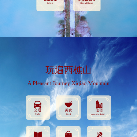
Culture
History&Honors
玩遍西樵山
A Pleasant Journey Xiqiao Mountain
交通
美食
住宿
Traffic
Food
Accommodation