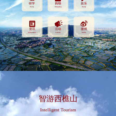
研学
购物
娱乐
Study
Shopping
Study
资讯
活动
微博
Information
Activity
Weibo
智游西樵山
Intelligent Tourism